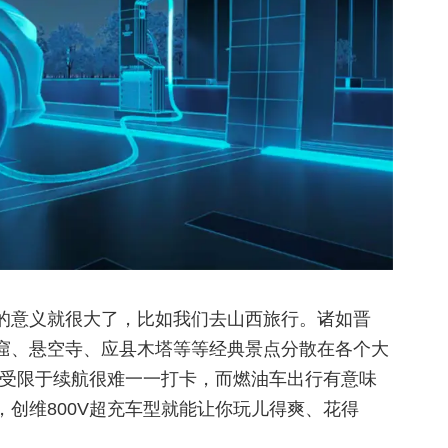
的意义就很大了，比如我们去山西旅行。诸如晋
窟、悬空寺、应县木塔等等经典景点分散在各个大
车受限于续航很难一一打卡，而燃油车出行有意味
创维800V超充车型就能让你玩儿得爽、花得