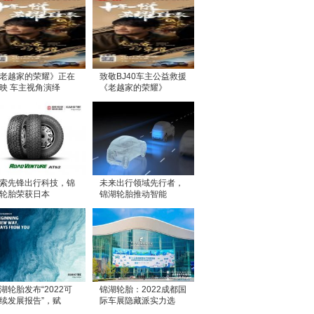
老越家的荣耀》正在
致敬BJ40车主公益救援
映 车主视角演绎
《老越家的荣耀》
索先锋出行科技，锦
未来出行领域先行者，
轮胎荣获日本
锦湖轮胎推动智能
湖轮胎发布“2022可
锦湖轮胎：2022成都国
续发展报告”，赋
际车展隐藏派实力选