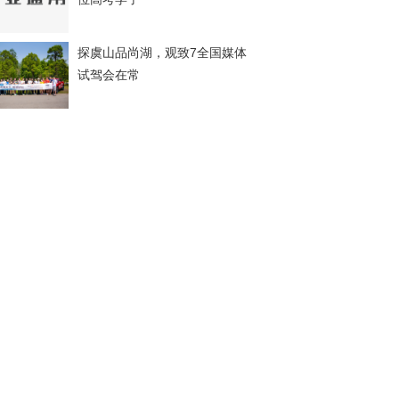
探虞山品尚湖，观致7全国媒体
试驾会在常
我与创维汽车的点滴，为什么
我选创维汽
锦湖轮胎再度斩获2021当代好
设计奖
利剑出鞘护安宁，创维汽车新
疆喀什麦盖