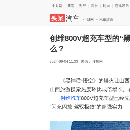
中财网
新闻
财经
科技
时尚
游戏娱乐
汽车
中财网
>
汽车频道
创维800V超充车型的“
么？
2024-09-04 11:33
来源：
搜狐网
《黑神话·悟空》的爆火让山
山西旅游搜索热度环比成倍增长。
创维
汽车
800V超充车型已经
“闪充闪放 驾驭极致”的超强实力。