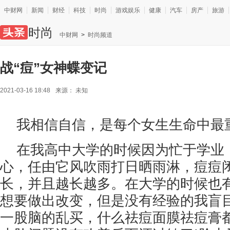
中财网
新闻
财经
科技
时尚
游戏娱乐
健康
汽车
房产
旅游
时尚
中财网
>
时尚频道
战“痘”女神蝶变记
2021-03-16 18:48
来源：
未知
我相信自信，是每个女生生命中最
在我高中大学的时候因为忙于学业
心，任由它风吹雨打日晒雨淋，痘痘
长，并且越长越多。在大学的时候也
想要做出改变，但是没有经验的我盲
一股脑的乱买，什么祛痘面膜祛痘膏