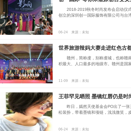
2018-2019秋冬时尚发布会启动仪式
创立的深圳创一国际服饰有限公司与台湾时尚教
06-24 来源：未知
世界旅游辣妈大赛走进红色古都
赣州，简称虔，别称虔城，也称赣南
积最大、人口最多的地级市。赣州是国家历史
11-09 来源：未知
王菲罕见晒照 墨镜红唇仍是时
昨日，嫣然天使基金会PO出了一张
松装扮，带着墨镜和项链，浅浅微笑，皮肤依
06-24 来源：未知