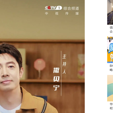
德
企
B
略
华
程