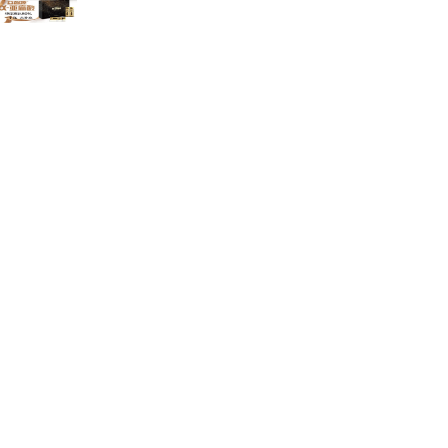
旅游回暖，锦江都城公司联合
美团、飞猪
米力登集团的α-亚麻酸对高血
压有那些帮
遡美亦身——让天下没有难减
的肥